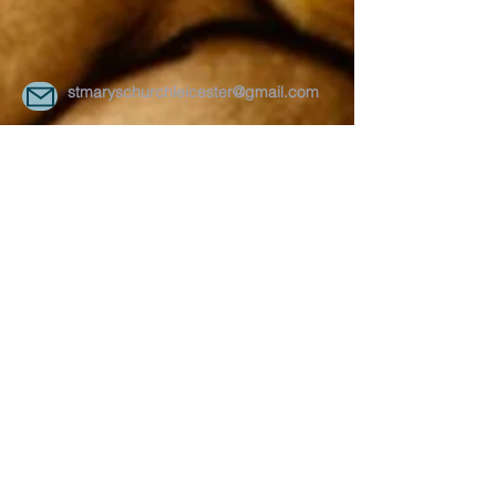
stmaryschurchleicester@gmail.com
On 2nd and 4th Saturday every month
Uppingham Road Methodist Church
178 Uppingham Rd, Leicester LE5 0QG
Recent posts:
Onam 2025
July-2025
Song by Vanitha samajam team